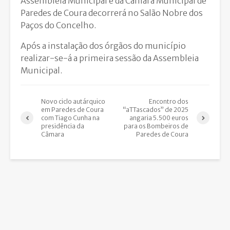
Assembleia Municipal e da Câmara Municipal de
Paredes de Coura decorrerá no Salão Nobre dos
Paços do Concelho.
Após a instalação dos órgãos do município
realizar-se-á a primeira sessão da Assembleia
Municipal.
Novo ciclo autárquico
Encontro dos
em Paredes de Coura
“aTTascados” de 2025
com Tiago Cunha na
angaria 5.500 euros
presidência da
para os Bombeiros de
Câmara
Paredes de Coura