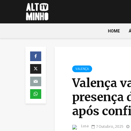
HOME
VALENÇA
Valença va
presença 
após conf
Lusa
7 Outubro, 2025