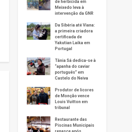
de herbicida em
Meixedo leva à
intervenção da GNR
Da Sibéria até Viana:
a primeira criadora
certificada de
Yakutian Laika em
Portugal
Tânia Sá dedica-se à
“apanha do caviar
português” em
Castelo do Neiva
Produtor de licores
de Monção vence
Louis Vuitton em
tribunal
Restaurante das
Piscinas Municipais
renasce após