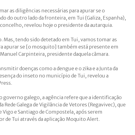
mar as diligências necessárias para apurar se o
do do outro lado da fronteira, em Tui (Galiza, Espanha),
oncelho, revelou hoje o presidente da autarquia.
do. Mas, tendo sido detetado em Tui, vamos tomar as
ara apurar se [o mosquito] também está presente em
é Manuel Carpinteira, presidente daquela câmara.
nsmitir doenças como a dengue e o zika e a Junta da
esença do inseto no município de Tui, revelou a
Press.
governo galego, a agência refere que a identificação
 da Rede Galega de Vigilância de Vetores (Regavivec), que
de Vigo e Santiago de Compostela, após serem
 de Tui através da aplicação Moquito Alert.