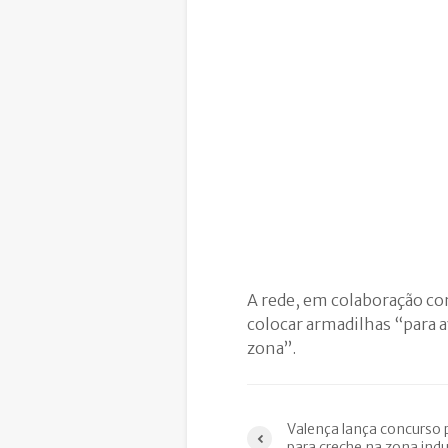
A rede, em colaboração com
colocar armadilhas “para a
zona”.
Valença lança concurso 
para creche na zona indu