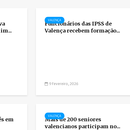
VALENÇA
va
Funcionários das IPSS de
im...
Valença recebem formação...
9 Fevereiro, 2026
VALENÇA
bés em
Mais de 200 seniores
valencianos participam no...