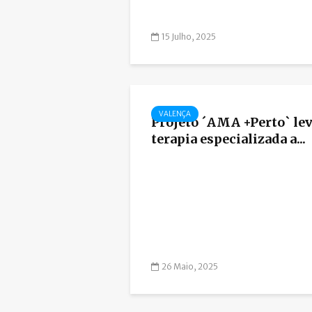
15 Julho, 2025
VALENÇA
Projeto ´AMA +Perto` le
terapia especializada a...
26 Maio, 2025