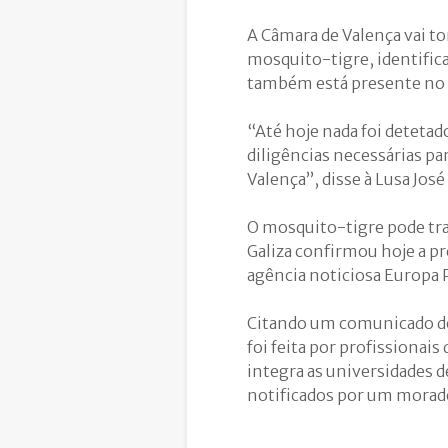
A Câmara de Valença vai to
mosquito-tigre, identifica
também está presente no c
“Até hoje nada foi deteta
diligências necessárias p
Valença”, disse à Lusa Jos
O mosquito-tigre pode tra
Galiza confirmou hoje a pr
agência noticiosa Europa 
Citando um comunicado do 
foi feita por profissionais
integra as universidades 
notificados por um morador