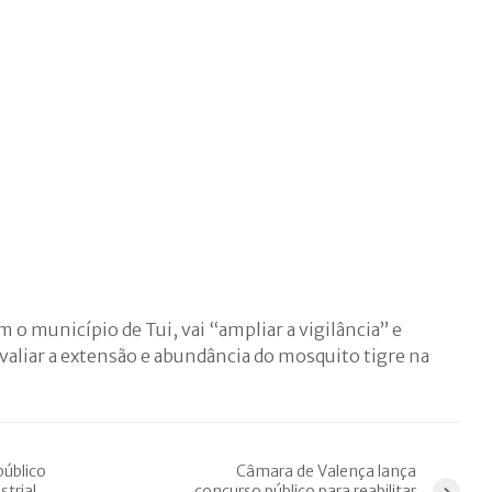
 o município de Tui, vai “ampliar a vigilância” e
valiar a extensão e abundância do mosquito tigre na
público
Câmara de Valença lança
strial
concurso público para reabilitar