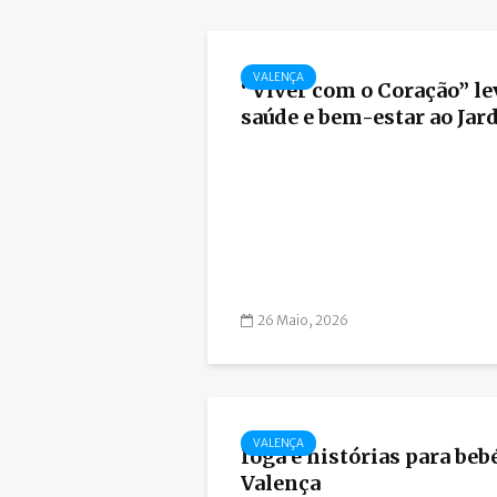
VALENÇA
“Viver com o Coração” le
saúde e bem-estar ao Jard
26 Maio, 2026
VALENÇA
Ioga e histórias para be
Valença