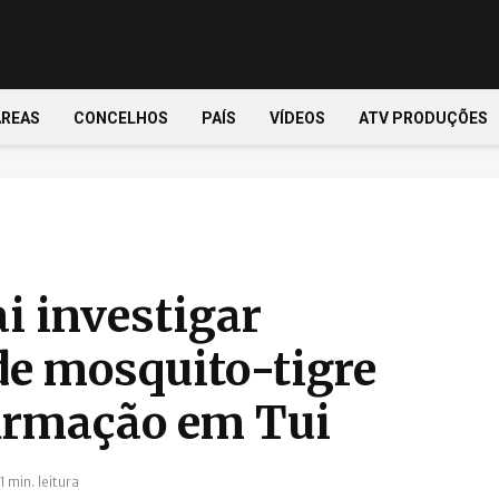
ÁREAS
CONCELHOS
PAÍS
VÍDEOS
ATV PRODUÇÕES
i investigar
de mosquito-tigre
irmação em Tui
1 min. leitura