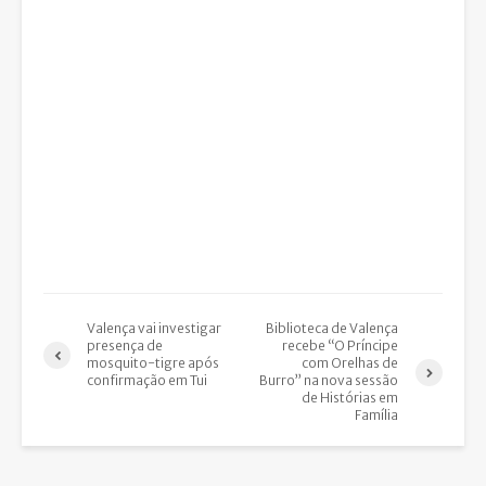
Valença vai investigar
Biblioteca de Valença
presença de
recebe “O Príncipe
mosquito-tigre após
com Orelhas de
confirmação em Tui
Burro” na nova sessão
de Histórias em
Família