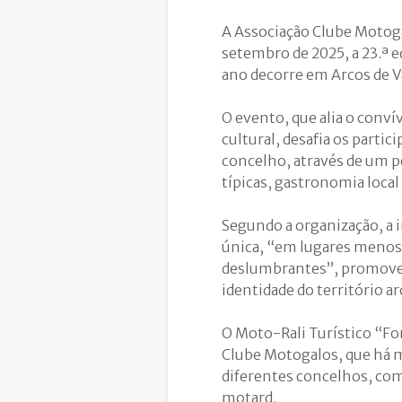
A Associação Clube Motogal
setembro de 2025, a 23.ª e
ano decorre em Arcos de V
O evento, que alia o conví
cultural, desafia os parti
concelho, através de um p
típicas, gastronomia local
Segundo a organização, a 
única, “em lugares menos 
deslumbrantes”, promoven
identidade do território a
O Moto-Rali Turístico “For
Clube Motogalos, que há m
diferentes concelhos, com 
motard.