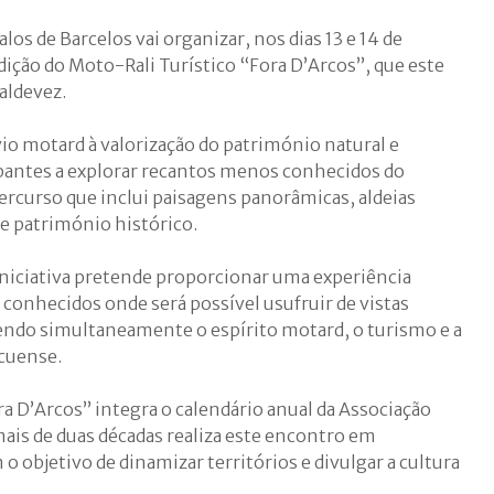
os de Barcelos vai organizar, nos dias 13 e 14 de
dição do Moto-Rali Turístico “Fora D’Arcos”, que este
aldevez.
vio motard à valorização do património natural e
cipantes a explorar recantos menos conhecidos do
ercurso que inclui paisagens panorâmicas, aldeias
 e património histórico.
iniciativa pretende proporcionar uma experiência
conhecidos onde será possível usufruir de vistas
do simultaneamente o espírito motard, o turismo e a
rcuense.
a D’Arcos” integra o calendário anual da Associação
ais de duas décadas realiza este encontro em
o objetivo de dinamizar territórios e divulgar a cultura