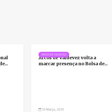
ARCOS DE VALDEVEZ
onal
Arcos de Valdevez volta a
e...
marcar presença no Bolsa de...
10 Março, 2025