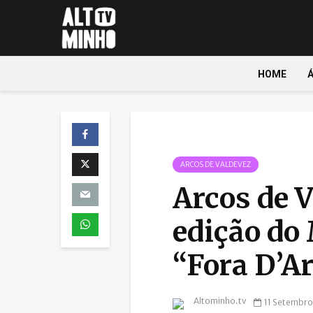
HOME
ARCOS DE VALDEVEZ
Arcos de V
edição do
“Fora D’A
Altominho.tv
11 Setembro