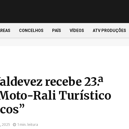
ÁREAS
CONCELHOS
PAÍS
VÍDEOS
ATV PRODUÇÕES
aldevez recebe 23.ª
 Moto-Rali Turístico
rcos”
, 2025
1 min. leitura