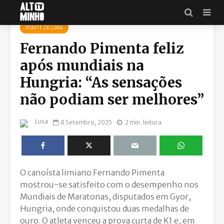
PONTE DE LIMA
Fernando Pimenta feliz
após mundiais na
Hungria: “As sensações
não podiam ser melhores”
Lusa
8 Setembro, 2025
2 min. leitura
O canoísta limiano Fernando Pimenta
mostrou-se satisfeito com o desempenho nos
Mundiais de Maratonas, disputados em Gyor,
Hungria, onde conquistou duas medalhas de
ouro. O atleta venceu a prova curta de K1 e, em