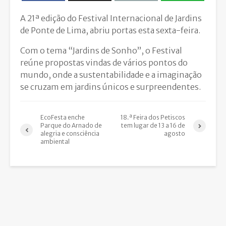
A 21ª edição do Festival Internacional de Jardins
de Ponte de Lima, abriu portas esta sexta-feira.
Com o tema “Jardins de Sonho”, o Festival
reúne propostas vindas de vários pontos do
mundo, onde a sustentabilidade e a imaginação
se cruzam em jardins únicos e surpreendentes.
EcoFesta enche
18.ª Feira dos Petiscos
Parque do Arnado de
tem lugar de 13 a 16 de
alegria e consciência
agosto
ambiental