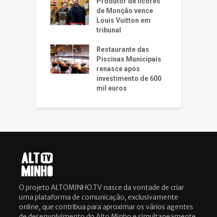
Produtor de licores
de Monção vence
Louis Vuitton em
tribunal
Restaurante das
Piscinas Municipais
renasce após
investimento de 600
mil euros
O projeto ALTOMINHO.TV nasce da vontade de criar
uma plataforma de comunicação, exclusivamente
online, que contribua para aproximar os vários agentes
de desenvolvimento do Alto Minho e simultaneamente