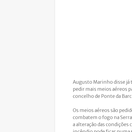
Augusto Marinho disse já t
pedir mais meios aéreos pa
concelho de Ponte da Barca
Os meios aéreos são pedid
combatem o fogo na Serra 
a alteração das condições 
incêndio pode ficar numa 