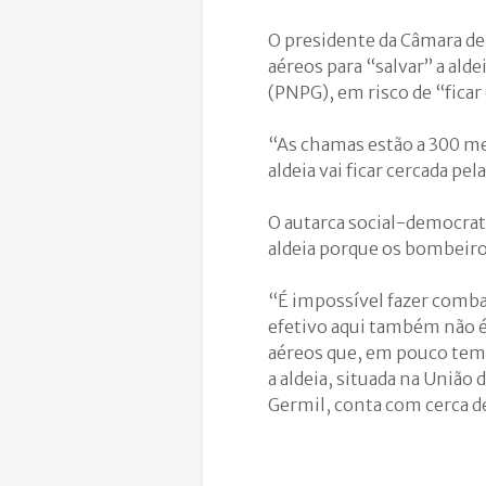
O presidente da Câmara de
aéreos para “salvar” a ald
(PNPG), em risco de “ficar
“As chamas estão a 300 met
aldeia vai ficar cercada p
O autarca social-democrata
aldeia porque os bombeiros
“É impossível fazer comba
efetivo aqui também não é
aéreos que, em pouco temp
a aldeia, situada na Uniã
Germil, conta com cerca d