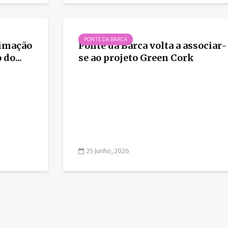
PONTE DA BARCA
nimação
Ponte da Barca volta a associar-
do...
se ao projeto Green Cork
25 Junho, 2026