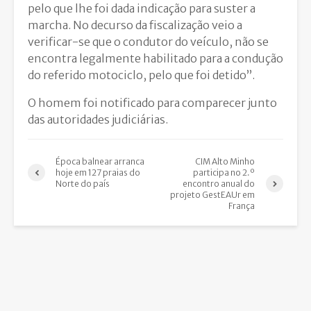
pelo que lhe foi dada indicação para suster a
marcha. No decurso da fiscalização veio a
verificar-se que o condutor do veículo, não se
encontra legalmente habilitado para a condução
do referido motociclo, pelo que foi detido”.
O homem foi notificado para comparecer junto
das autoridades judiciárias.
Época balnear arranca
CIM Alto Minho
hoje em 127 praias do
participa no 2.º
Norte do país
encontro anual do
projeto GestEAUr em
França