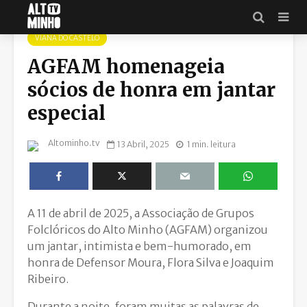
VIANA DO CASTELO
AGFAM homenageia
sócios de honra em jantar
especial
Altominho.tv
13 Abril, 2025
1 min. leitura
A 11 de abril de 2025, a Associação de Grupos
Folclóricos do Alto Minho (AGFAM) organizou
um jantar, intimista e bem-humorado, em
honra de Defensor Moura, Flora Silva e Joaquim
Ribeiro.
Durante a noite, foram muitas as palavras de