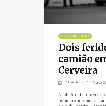
VILA NOVA DE CERVEIRA
Dois ferid
camião em
Cerveira
Altominho.tv
14 Março, 2
A colisão entre um veícul
homem e uma mulher, ambo
Nova de Cerveira. Os ferid