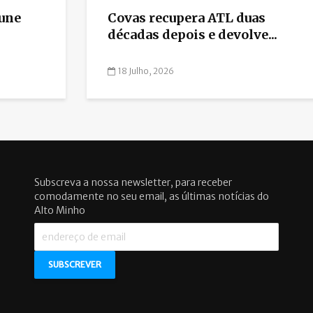
une
Covas recupera ATL duas
décadas depois e devolve...
18 Julho, 2026
Subscreva a nossa newsletter, para receber
comodamente no seu email, as últimas notícias do
Alto Minho