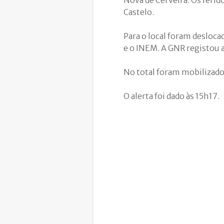
Castelo.
Para o local foram desloca
e o INEM. A GNR registou a
No total foram mobilizado
O alerta foi dado às 15h17.