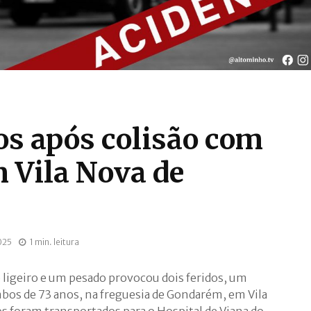
os após colisão com
 Vila Nova de
025
1 min. leitura
o ligeiro e um pesado provocou dois feridos, um
s de 73 anos, na freguesia de Gondarém, em Vila
os foram transportados para o Hospital de Viana do