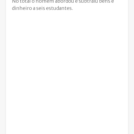
No total o homem abordou e subtraiu bens e
dinheiro a seis estudantes.