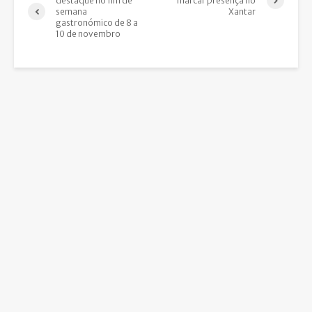
destaque no fim de
marcar presença no
semana
Xantar
gastronómico de 8 a
10 de novembro