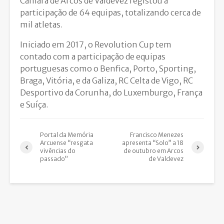
Câmara de Arcos de Valdevez registou a
participação de 64 equipas, totalizando cerca de
mil atletas.
Iniciado em 2017, o Revolution Cup tem
contado com a participação de equipas
portuguesas como o Benfica, Porto, Sporting,
Braga, Vitória, e da Galiza, RC Celta de Vigo, RC
Desportivo da Corunha, do Luxemburgo, França
e Suíça.
Portal da Memória
Francisco Menezes
Arcuense “resgata
apresenta “Solo” a 18
vivências do
de outubro em Arcos
passado”
de Valdevez