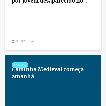
por jovem desaparecido no...
21 Julho, 2026
CAMINHA
Caminha Medieval começa
amanhã