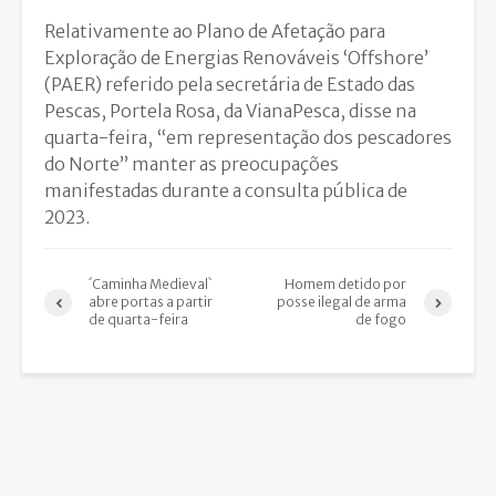
Relativamente ao Plano de Afetação para
Exploração de Energias Renováveis ‘Offshore’
(PAER) referido pela secretária de Estado das
Pescas, Portela Rosa, da VianaPesca, disse na
quarta-feira, “em representação dos pescadores
do Norte” manter as preocupações
manifestadas durante a consulta pública de
2023.
´Caminha Medieval`
Homem detido por
abre portas a partir
posse ilegal de arma
de quarta-feira
de fogo