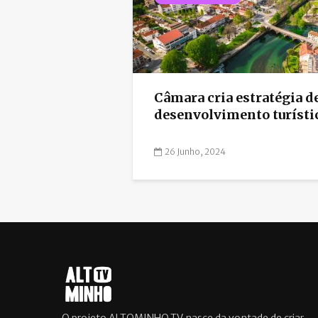
Câmara cria estratégia d
desenvolvimento turísti
26 Junho, 2024
O projeto ALTOMINHO.TV nasce da vontade de criar