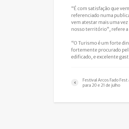
“É com satisfação que vem
referenciado numa publica
vem atestar mais uma vez a
nosso território”, refere a
“O Turismo é um forte di
fortemente procurado pelo
edificado, e excelente gas
Festival Arcos Fado Fest
para 20 e 21 de julho