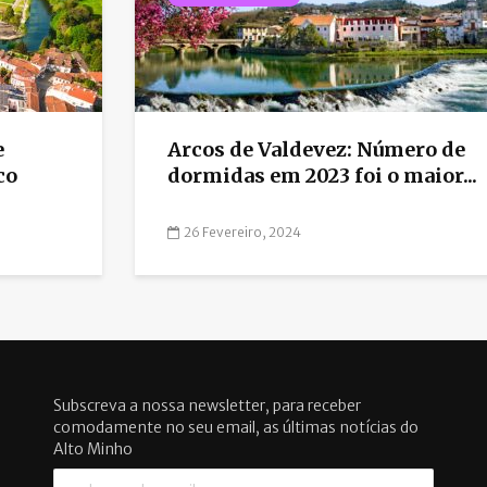
e
Arcos de Valdevez: Número de
co
dormidas em 2023 foi o maior...
26 Fevereiro, 2024
Subscreva a nossa newsletter, para receber
comodamente no seu email, as últimas notícias do
Alto Minho