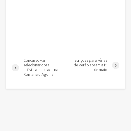
Concurso vai
Inscrições para Férias
selecionar obra
de Verão abrem a 15
artística inspirada na
de maio
Romaria d’Agonia