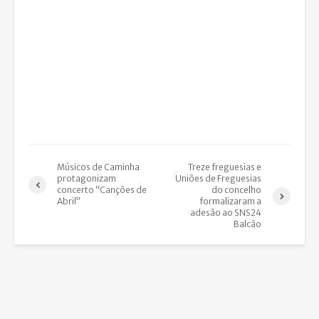
Músicos de Caminha
Treze freguesias e
protagonizam
Uniões de Freguesias
concerto “Canções de
do concelho
Abril”
formalizaram a
adesão ao SNS24
Balcão