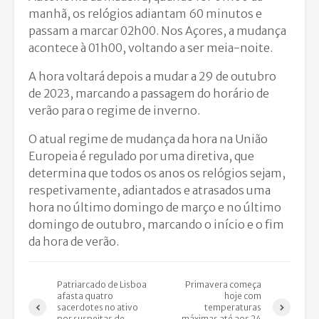
manhã, os relógios adiantam 60 minutos e
passam a marcar 02h00. Nos Açores, a mudança
acontece à 01h00, voltando a ser meia-noite.
A hora voltará depois a mudar a 29 de outubro
de 2023, marcando a passagem do horário de
verão para o regime de inverno.
O atual regime de mudança da hora na União
Europeia é regulado por uma diretiva, que
determina que todos os anos os relógios sejam,
respetivamente, adiantados e atrasados uma
hora no último domingo de março e no último
domingo de outubro, marcando o início e o fim
da hora de verão.
Patriarcado de Lisboa
Primavera começa
afasta quatro
hoje com
sacerdotes no ativo
temperaturas
por suspeitas de
máximas até aos 24