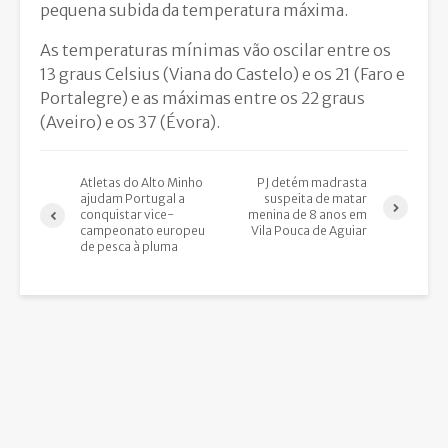
pequena subida da temperatura máxima.
As temperaturas mínimas vão oscilar entre os
13 graus Celsius (Viana do Castelo) e os 21 (Faro e
Portalegre) e as máximas entre os 22 graus
(Aveiro) e os 37 (Évora).
Atletas do Alto Minho
PJ detém madrasta
ajudam Portugal a
suspeita de matar
conquistar vice-
menina de 8 anos em
campeonato europeu
Vila Pouca de Aguiar
de pesca à pluma