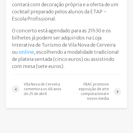
contará com decoração própria e a oferta de um
cocktail preparado pelos alunos da ETAP –
Escola Profissional.
O concerto está agendado para as 21h30 e os
bilhetes já podem ser adquiridos na Loja
Interativa de Turismo de Vila Nova de Cerveira
ou
online
, escolhendo a modalidade tradicional
de plateia sentada (cinco euros) ou assistindo
com mesa (sete euros).
Vila Nova de Cerveira
FBAC promove
comemora os 48 anos
exposição de arte
do 25 de abril
computacional e
novos media