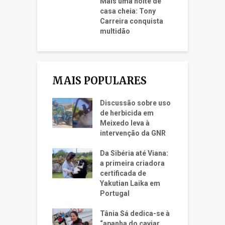
Mais uma noite de
casa cheia: Tony
Carreira conquista
multidão
MAIS POPULARES
Discussão sobre uso
de herbicida em
Meixedo leva à
intervenção da GNR
Da Sibéria até Viana:
a primeira criadora
certificada de
Yakutian Laika em
Portugal
Tânia Sá dedica-se à
“apanha do caviar