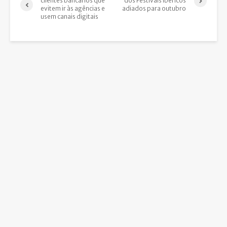
clientes bancários que
dos Festivais Ibéricos
evitem ir às agências e
adiados para outubro
usem canais digitais