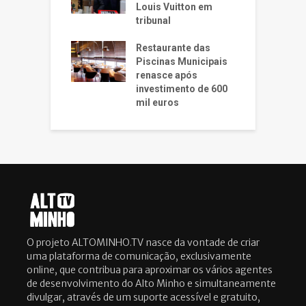
Louis Vuitton em
tribunal
Restaurante das
Piscinas Municipais
renasce após
investimento de 600
mil euros
O projeto ALTOMINHO.TV nasce da vontade de criar
uma plataforma de comunicação, exclusivamente
online, que contribua para aproximar os vários agentes
de desenvolvimento do Alto Minho e simultaneamente
divulgar, através de um suporte acessível e gratuito,