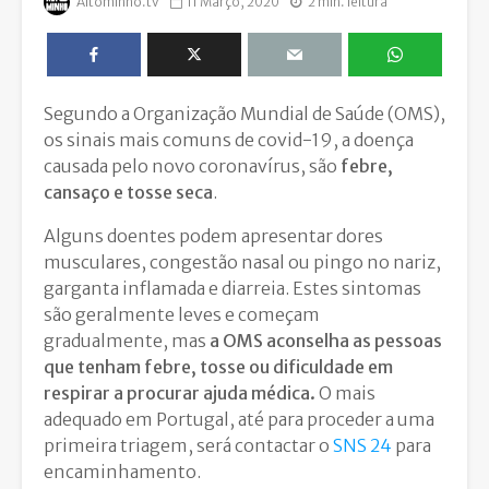
Altominho.tv
11 Março, 2020
2 min. leitura
Segundo a Organização Mundial de Saúde (OMS),
os sinais mais comuns de covid-19, a doença
causada pelo novo coronavírus, são
febre,
cansaço e tosse seca
.
Alguns doentes podem apresentar dores
musculares, congestão nasal ou pingo no nariz,
garganta inflamada e diarreia. Estes sintomas
são geralmente leves e começam
gradualmente, mas
a OMS aconselha as pessoas
que tenham febre, tosse ou dificuldade em
respirar a procurar ajuda médica.
O mais
adequado em Portugal, até para proceder a uma
primeira triagem, será contactar o
SNS 24
para
encaminhamento.