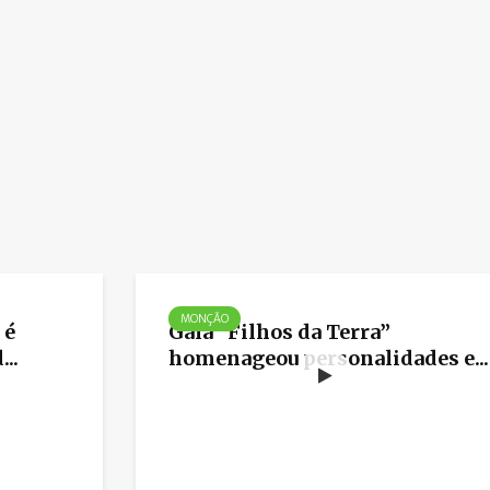
MONÇÃO
 é
Gala “Filhos da Terra”
..
homenageou personalidades e...