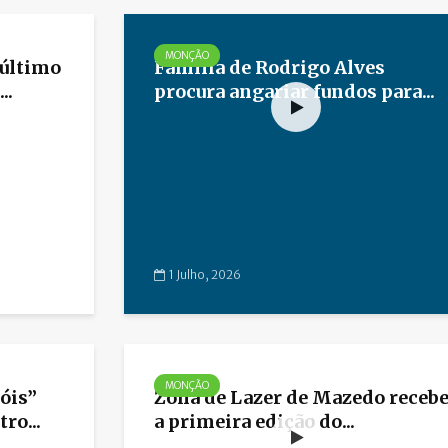
MONÇÃO
último
Família de Rodrigo Alves
..
procura angariar fundos para...
1 Julho, 2026
MONÇÃO
sóis”
Zona de Lazer de Mazedo receb
ro...
a primeira edição do...