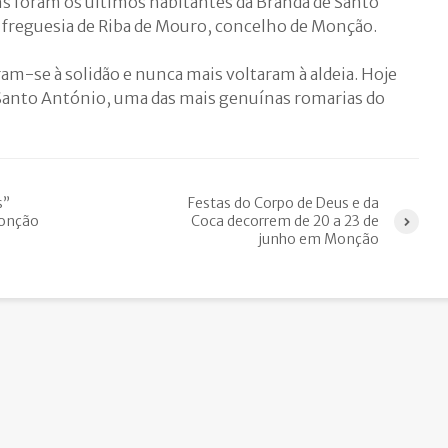
ns foram os últimos habitantes da Branda de Santo
, freguesia de Riba de Mouro, concelho de Monção.
am-se à solidão e nunca mais voltaram à aldeia. Hoje
 Santo António, uma das mais genuínas romarias do
s”
Festas do Corpo de Deus e da
Monção
Coca decorrem de 20 a 23 de
junho em Monção