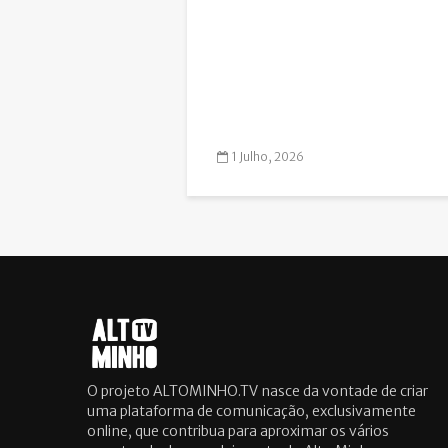
1 Julho, 2026
O projeto ALTOMINHO.TV nasce da vontade de criar
uma plataforma de comunicação, exclusivamente
online, que contribua para aproximar os vários