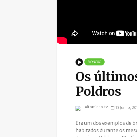
MONÇÃO
Os últimos
Poldros
Altominho.tv
13 Junho, 20
Era um dos exemplos de b
habitados durante os mese