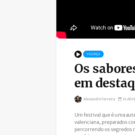
VALENÇA
Os sabore
em destaq
Alexandre Ferreira
16 Abri
Um festival que é uma aut
valenciana, preparados co
percorrendo os segredos m