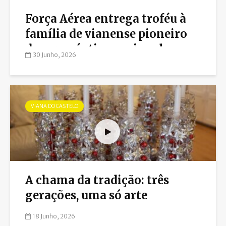
Força Aérea entrega troféu à
família de vianense pioneiro
da aeronáutica nacional
30 Junho, 2026
VIANA DO CASTELO
A chama da tradição: três
gerações, uma só arte
18 Junho, 2026