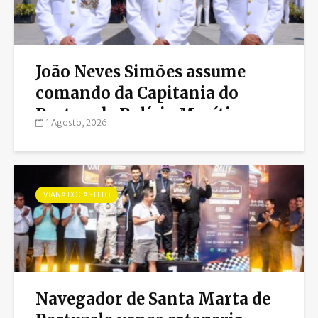
João Neves Simões assume
comando da Capitania do
Porto e da Polícia Marítima
1 Agosto, 2026
VIANA DO CASTELO
Navegador de Santa Marta de