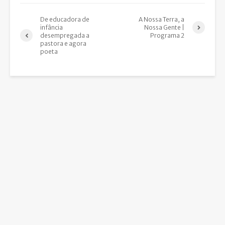
De educadora de
A Nossa Terra, a
infância
Nossa Gente |
desempregada a
Programa 2
pastora e agora
poeta