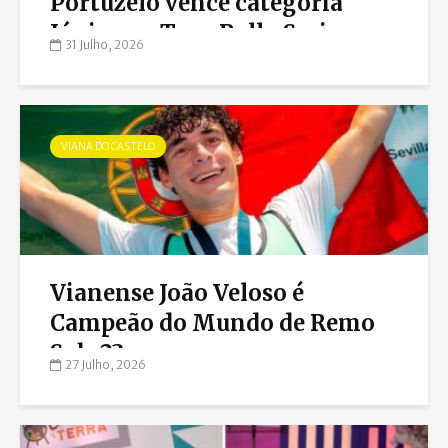
Portuzelo vence categoria
Júnior na Taça Rally Series
31 Julho, 2026
Stars
VIANA DO CASTELO
Vianense João Veloso é
Campeão do Mundo de Remo
Sub-23
27 Julho, 2026