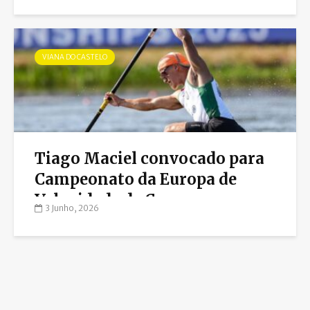
VIANA DO CASTELO
Tiago Maciel convocado para
Campeonato da Europa de
Velocidade de Canoagem
3 Junho, 2026