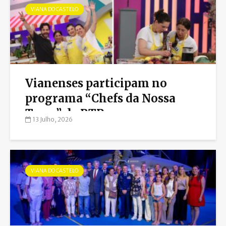
VIANA DO CASTELO
Vianenses participam no
programa “Chefs da Nossa
Terra” da RTP
13 Julho, 2026
VIANA DO CASTELO