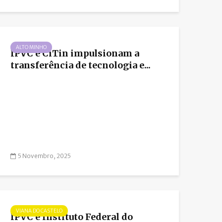
ALTO MINHO
IPVC e CiTin impulsionam a
transferência de tecnologia e...
5 Novembro, 2025
VIANA DO CASTELO
IPVC e Instituto Federal do