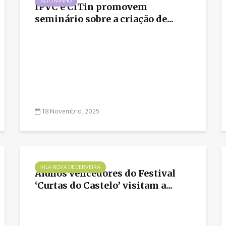
ALTO MINHO
IPVC e CiTin promovem
seminário sobre a criação de...
18 Novembro, 2025
VILA NOVA DE CERVEIRA
Alunos vencedores do Festival
‘Curtas do Castelo’ visitam a...