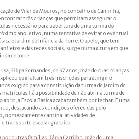
ucação de Vilar de Mouros, no concelho de Caminha,
 encontrar três crianças que permitam assegurar o
las necessário para a abertura de uma turma do
 próximo ano letivo, numa tentativa de evitar o eventual
ica e Jardim de Infância da Torre. O apelo, que tem
panfletos e das redes sociais, surge numa altura em que
inda decorre.
usa, Filipa Fernandes, de 37 anos, mãe de duas crianças
xplicou que faltam três inscrições para atingir o
os exigido para a constituição da turma de Jardim de
s matrículas há a possibilidade de não abrir a turma de
não abrir, a Escola Básica acaba também por fechar. É uma
mou, destacando as condições oferecidas pelo
o, nomeadamente cantina, atividades de
e transporte escolar gratuito.
 por outras famílias. Tânia Carrilho, mãe de uma