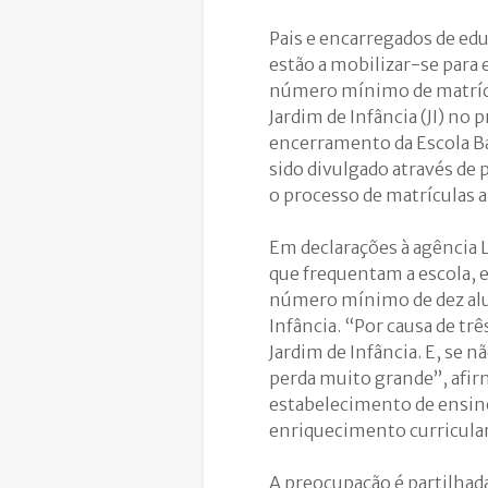
Pais e encarregados de ed
estão a mobilizar-se para
número mínimo de matrícu
Jardim de Infância (JI) no
encerramento da Escola Bás
sido divulgado através de 
o processo de matrículas a
Em declarações à agência L
que frequentam a escola, e
número mínimo de dez alun
Infância. “Por causa de trê
Jardim de Infância. E, se 
perda muito grande”, afir
estabelecimento de ensin
enriquecimento curricular 
A preocupação é partilhada