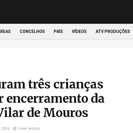
ÁREAS
CONCELHOS
PAÍS
VÍDEOS
ATV PRODUÇÕES
uram três crianças
ar encerramento da
Vilar de Mouros
, 2026
3 min. leitura