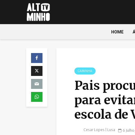
HOME
CAMINHA
Pais proc
para evit
escola de 
Cesar Lopes | Lusa
6 Julho