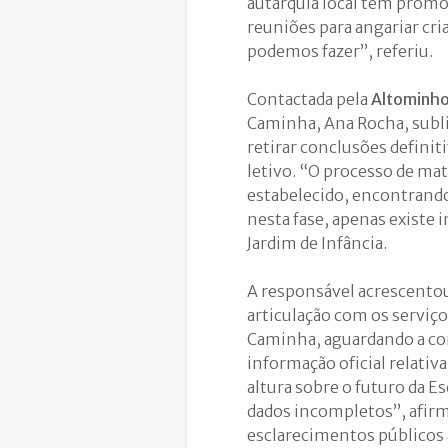
autarquia local tem promov
reuniões para angariar cri
podemos fazer”, referiu.
Contactada pela
Altominh
Caminha, Ana Rocha, subl
retirar conclusões defini
letivo. “O processo de ma
estabelecido, encontrando
nesta fase, apenas existe 
Jardim de Infância.
A responsável acrescentou
articulação com os servi
Caminha, aguardando a con
informação oficial relativ
altura sobre o futuro da E
dados incompletos”, afir
esclarecimentos públicos 