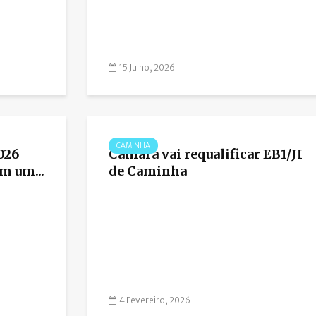
15 Julho, 2026
CAMINHA
026
Câmara vai requalificar EB1/JI
m um...
de Caminha
4 Fevereiro, 2026