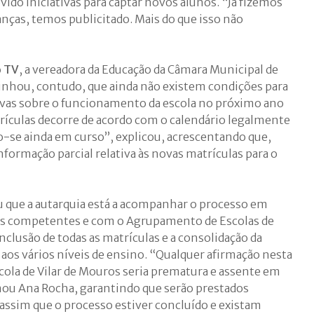
ido iniciativas para captar novos alunos. “Já fizemos
anças, temos publicitado. Mais do que isso não
o TV
, a vereadora da Educação da Câmara Municipal de
inhou, contudo, que ainda não existem condições para
tivas sobre o funcionamento da escola no próximo ano
trículas decorre de acordo com o calendário legalmente
-se ainda em curso”, explicou, acrescentando que,
informação parcial relativa às novas matrículas para o
 que a autarquia está a acompanhar o processo em
ços competentes e com o Agrupamento de Escolas de
clusão de todas as matrículas e a consolidação da
a aos vários níveis de ensino. “Qualquer afirmação nesta
scola de Vilar de Mouros seria prematura e assente em
mou Ana Rocha, garantindo que serão prestados
assim que o processo estiver concluído e existam