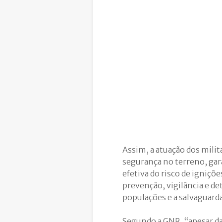
Assim, a atuação dos mil
segurança no terreno, gar
efetiva do risco de igniçõ
prevenção, vigilância e de
populações e a salvaguarda
Segundo a GNR, “apesar da 