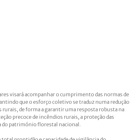
itares visará acompanhar o cumprimento das normas de
antindo que o esforço coletivo se traduz numa redução
es rurais, de forma a garantir uma resposta robusta na
teção precoce de incêndios rurais, a proteção das
 do património florestal nacional.
total prontidão e capacidade de vigilância do