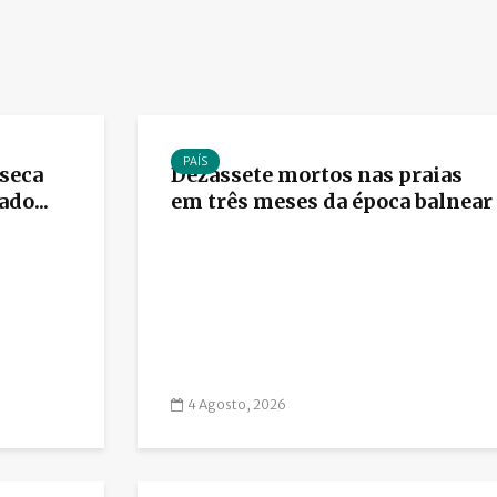
PAÍS
 seca
Dezassete mortos nas praias
do...
em três meses da época balnear
4 Agosto, 2026