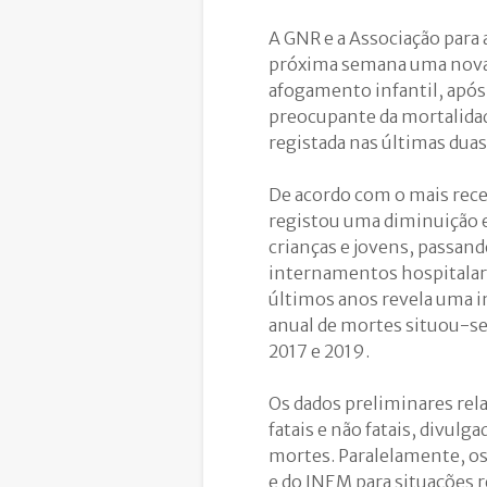
A GNR e a Associação para
próxima semana uma nova 
afogamento infantil, apó
preocupante da mortalidad
registada nas últimas duas
De acordo com o mais rece
registou uma diminuição 
crianças e jovens, passand
internamentos hospitalare
últimos anos revela uma i
anual de mortes situou-se 
2017 e 2019.
Os dados preliminares rel
fatais e não fatais, divulg
mortes. Paralelamente, o
e do INEM para situações 