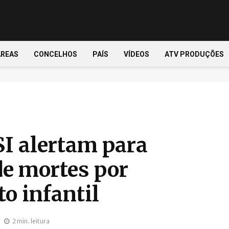
ÁREAS
CONCELHOS
PAÍS
VÍDEOS
ATV PRODUÇÕES
I alertam para
e mortes por
o infantil
2 min. leitura