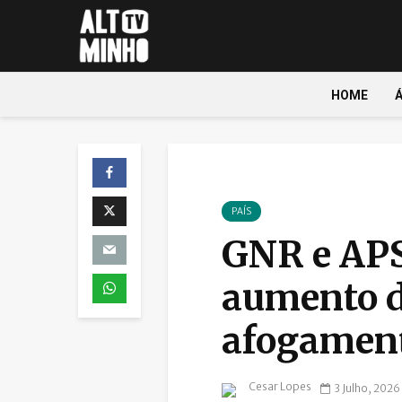
HOME
PAÍS
GNR e APS
aumento d
afogament
Cesar Lopes
3 Julho, 2026