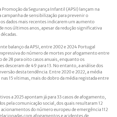
 a Promoção da Segurança Infantil (APSI) lançam na
campanha de sensibilização para prevenir o
s os dados mais recentes indicarem um aumento
e nos últimos anos, apesar da redução significativa
 décadas.
nte balanço da APSI, entre 2002 e 2024 Portugal
expressiva do número de mortes por afogamento entre
o de 28 para oito casos anuais, enquanto os
s desceram de 49 para 13. No entanto, a análise dos
nversão desta tendência. Entre 2020 e 2022, a média
nas 15 vítimas, mais do dobro da média registada entre
ativos a 2025 apontam já para 33 casos de afogamento,
ados pela comunicação social, dos quais resultaram 12
s acionamentos do número europeu de emergência 112
relacionadas com afogamentos e acidentes de