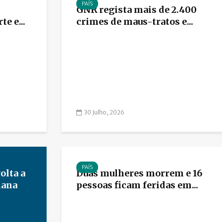
PAÍS
GNR regista mais de 2.400
e e...
crimes de maus-tratos e...
30 Julho, 2026
PAÍS
olta a
Duas mulheres morrem e 16
mana
pessoas ficam feridas em...