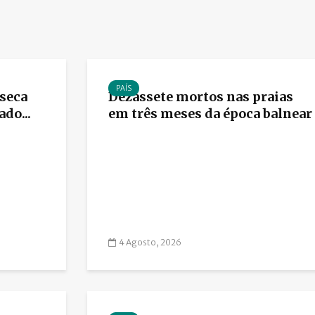
PAÍS
 seca
Dezassete mortos nas praias
do...
em três meses da época balnear
4 Agosto, 2026