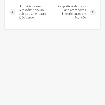
“Eu, o Meu Pai e os
Grupo Rio celebra 25
Girassóis” sobe ao
anos com novos
palco do Cine Teatro
investimentos em
João Verde
Monção