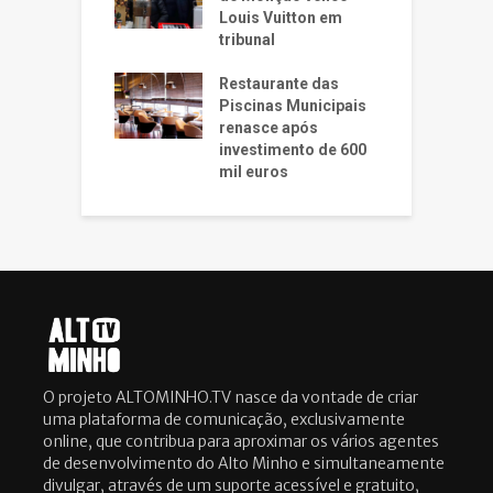
Louis Vuitton em
tribunal
Restaurante das
Piscinas Municipais
renasce após
investimento de 600
mil euros
O projeto ALTOMINHO.TV nasce da vontade de criar
uma plataforma de comunicação, exclusivamente
online, que contribua para aproximar os vários agentes
de desenvolvimento do Alto Minho e simultaneamente
divulgar, através de um suporte acessível e gratuito,