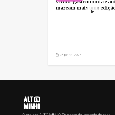
Vinho, gastronomia e a
marcam mais uma edição 
26 Junho, 2026
O projeto ALTOMINHO.TV nasce da vontade de criar