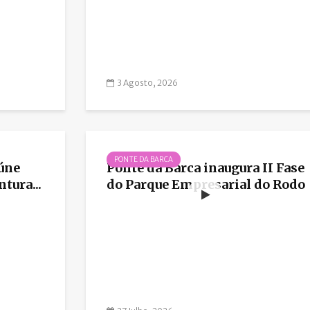
3 Agosto, 2026
PONTE DA BARCA
eúne
Ponte da Barca inaugura II Fase
tura...
do Parque Empresarial do Rodo