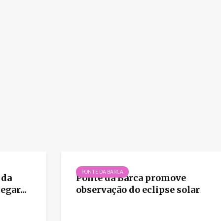
PONTE DA BARCA
 da
Ponte da Barca promove
gar...
observação do eclipse solar