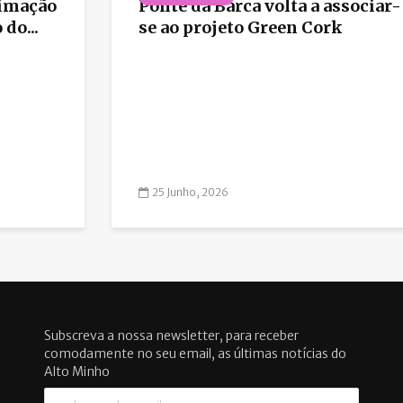
nimação
Ponte da Barca volta a associar-
do...
se ao projeto Green Cork
25 Junho, 2026
Subscreva a nossa newsletter, para receber
comodamente no seu email, as últimas notícias do
Alto Minho