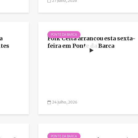
27 Julho, 2026
PONTE DA BARCA
a
Folk Celta arrancou esta sexta-
ites
feira em Ponte da Barca
24 Julho, 2026
PONTE DA BARCA