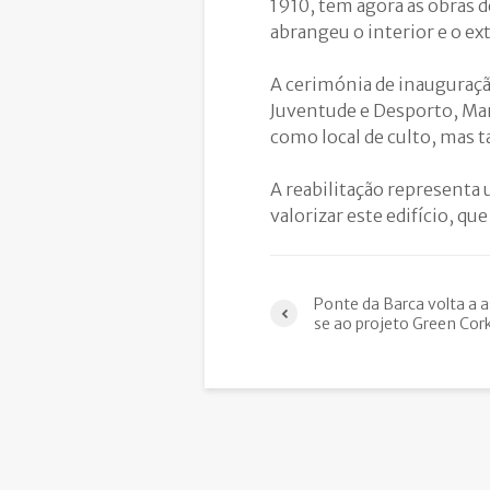
1910, tem agora as obras 
abrangeu o interior e o ext
A cerimónia de inauguraçã
Juventude e Desporto, Mar
como local de culto, mas
A reabilitação representa 
valorizar este edifício, qu
Ponte da Barca volta a a
se ao projeto Green Cor