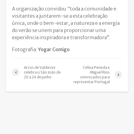
A organização convidou “toda a comunidade e
visitantes a juntarem-se a esta celebração
única, onde o bem-estar, a natureza e a energia
do verão se unem para proporcionar uma
experiência inspiradora e transformadora”.
Fotografia:
Yogar Comigo
Arcos de Valdevez
Celina Peneda e
celebra o São João de
Miguel Rios
20 a 24 de junho
convocados para
representar Portugal