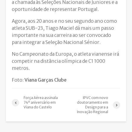
a chamada às Seleções Nacionais de Juniores e a
oportunidade de representar Portugal.
Agora, aos 20 anos e no seu segundo ano como
atleta SUB-23, Tiago Maciel dá mais um passo
importante na sua carreira ao ser convocado
para integrar a Seleção Nacional Sénior.
No Campeonato da Europa, o atleta vianense irá
competir na distância olímpica de C1 1000
metros.
Foto:
Viana Garças Clube
Força Aérea assinala
IPVC com novo
74º aniversário em
doutoramento em
Viana do Castelo
Design para a
Inovação Regional