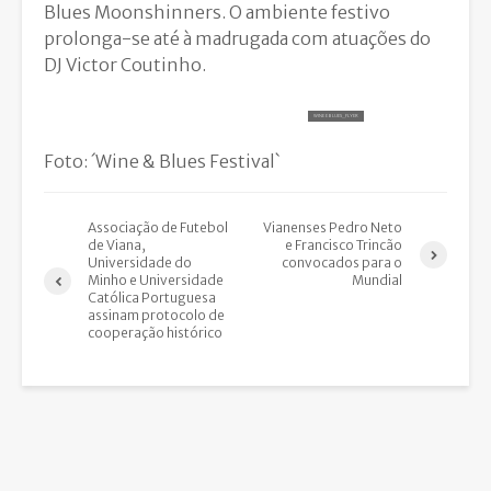
Blues Moonshinners. O ambiente festivo
prolonga-se até à madrugada com atuações do
DJ Victor Coutinho.
WINE E BLUES_FLYER
Foto: ´Wine & Blues Festival`
Associação de Futebol
Vianenses Pedro Neto
de Viana,
e Francisco Trincão
Universidade do
convocados para o
Minho e Universidade
Mundial
Católica Portuguesa
assinam protocolo de
cooperação histórico