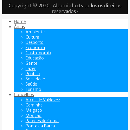
Copyright © 2026 · Altominho.tv todos os direitos
reservados ·
Home
Áreas
Ambiente
Cultura
Desporto
Economia
Gastronomia
Educação
Gente
Lazer
Política
Sociedade
Saúde
Turismo
Concelhos
Arcos de Valdevez
Caminha
Melgaço
Monção
Paredes de Coura
Ponte da Barca