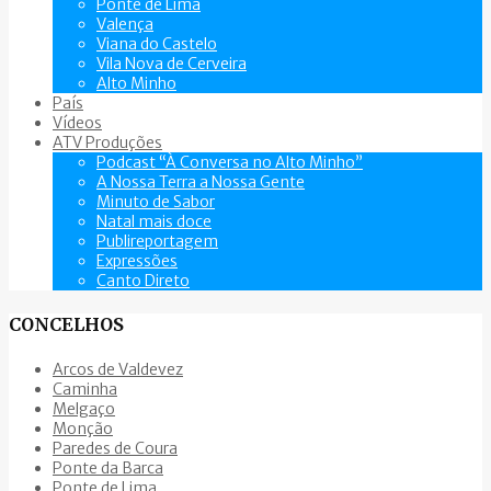
Ponte de Lima
Valença
Viana do Castelo
Vila Nova de Cerveira
Alto Minho
País
Vídeos
ATV Produções
Podcast “À Conversa no Alto Minho”
A Nossa Terra a Nossa Gente
Minuto de Sabor
Natal mais doce
Publireportagem
Expressões
Canto Direto
CONCELHOS
Arcos de Valdevez
Caminha
Melgaço
Monção
Paredes de Coura
Ponte da Barca
Ponte de Lima