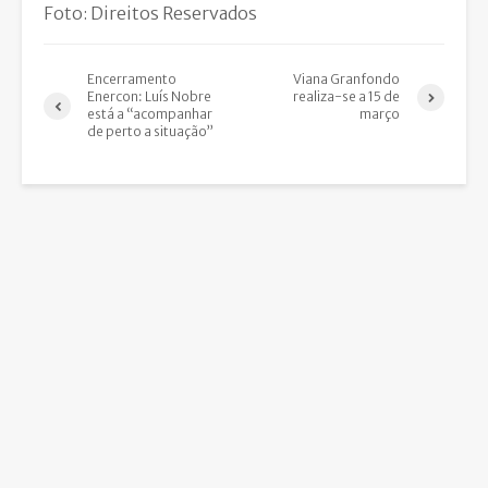
Foto: Direitos Reservados
Encerramento
Viana Granfondo
Enercon: Luís Nobre
realiza-se a 15 de
está a “acompanhar
março
de perto a situação”