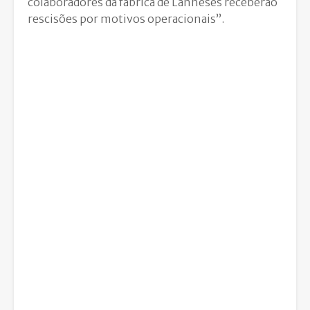
colaboradores da fábrica de Lanheses receberão
rescisões por motivos operacionais”.