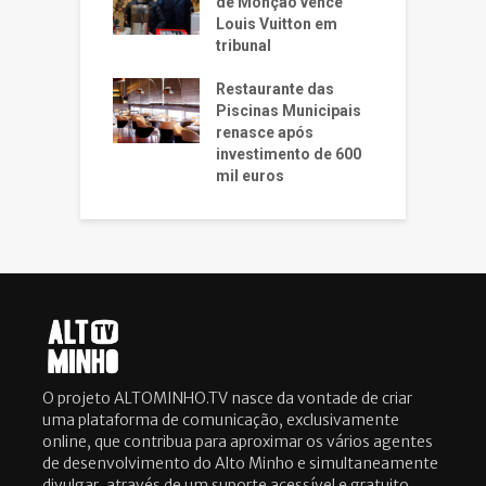
de Monção vence
Louis Vuitton em
tribunal
Restaurante das
Piscinas Municipais
renasce após
investimento de 600
mil euros
O projeto ALTOMINHO.TV nasce da vontade de criar
uma plataforma de comunicação, exclusivamente
online, que contribua para aproximar os vários agentes
de desenvolvimento do Alto Minho e simultaneamente
divulgar, através de um suporte acessível e gratuito,