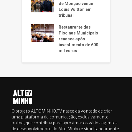
de Monção vence
Louis Vuitton em
tribunal
Restaurante das
Piscinas Municipais
renasce após
investimento de 600
mil euros
O projeto ALTOMINHO.TV nasce da vontade de criar
uma plataforma de comunicação, exclusivamente
online, que contribua para aproximar os vários agentes
de desenvolvimento do Alto Minho e simultaneamente