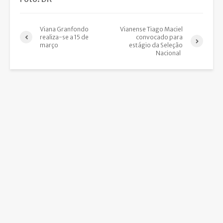
Viana Granfondo
Vianense Tiago Maciel
realiza-se a 15 de
convocado para
março
estágio da Seleção
Nacional