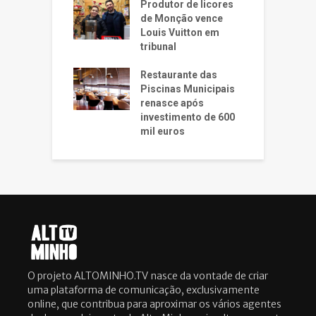
Produtor de licores
de Monção vence
Louis Vuitton em
tribunal
Restaurante das
Piscinas Municipais
renasce após
investimento de 600
mil euros
O projeto ALTOMINHO.TV nasce da vontade de criar
uma plataforma de comunicação, exclusivamente
online, que contribua para aproximar os vários agentes