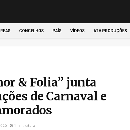
ÁREAS
CONCELHOS
PAÍS
VÍDEOS
ATV PRODUÇÕES
or & Folia” junta
ões de Carnaval e
Namorados
 2026
1 min. leitura