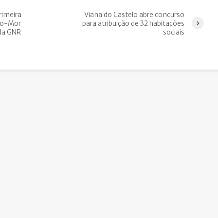
rimeira
Viana do Castelo abre concurso
bo-Mor
para atribuição de 32 habitações
 da GNR
sociais