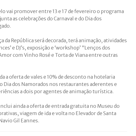
lo vai promover entre 13 e 17 de fevereiro o programa
junta as celebrações do Carnaval e do Dia dos
gado.
ça da República será decorada, terá animação, atividades
nces’ e DJ’s, exposição e ‘workshop’ “Lenços dos
Amor com Vinho Rosé e Torta de Viana entre outras
a a oferta de vales e 10% de desconto na hotelaria
o Dia dos Namorados nos restaurantes aderentes e
eriências a dois por agentes de animação turística.
inclui ainda a oferta de entrada gratuita no Museu do
rativas, viagem de ida e volta no Elevador de Santa
 Navio Gil Eannes.