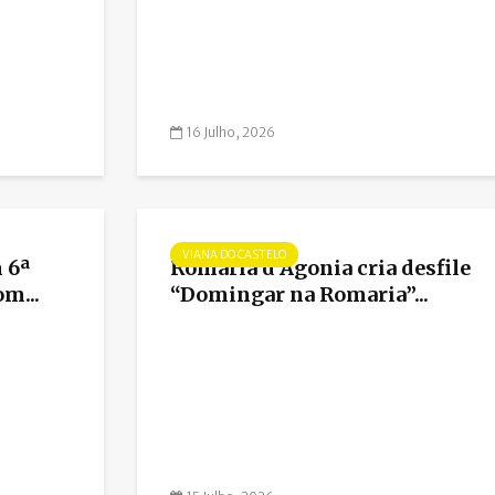
16 Julho, 2026
VIANA DO CASTELO
 6ª
Romaria d’Agonia cria desfile
m...
“Domingar na Romaria”...