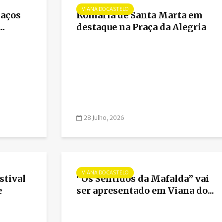
VIANA DO CASTELO
laços
Romaria de Santa Marta em
..
destaque na Praça da Alegria
28 Julho, 2026
VIANA DO CASTELO
stival
“Os Sentidos da Mafalda” vai
e
ser apresentado em Viana do...