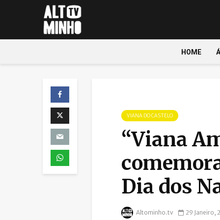
HOME
VIANA DO CASTELO
“Viana Am
comemoraç
Dia dos 
Altominho.tv
29 Janeiro,