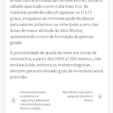
ainda mais acentuada das temperaturas, sendo o
sábado apontado como o dia mais frio. As
máximas poderão não ultrapassar os 11 a 13
graus, enquanto as mínimas poderão descer
para valores próximos ou inferiores a zero nas
áreas de maior altitude do Alto Minho,
aumentando o risco de formação de gelo ou
geada.
A possibilidade de queda de neve em zonas de
montanha, a partir dos 1000 a 1200 metros, não
está excluída, embora os meteorologistas
alertem para um elevado grau de incerteza nesta
previsão.
Desenvolvimento
Alto Minho sob aviso
económico e
amarelo devido à
segurança alimentar
chuva
são prioridades para
Norte e Galiza