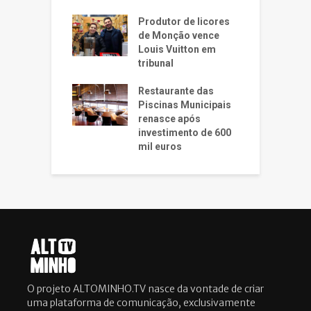
Produtor de licores
de Monção vence
Louis Vuitton em
tribunal
Restaurante das
Piscinas Municipais
renasce após
investimento de 600
mil euros
O projeto ALTOMINHO.TV nasce da vontade de criar
uma plataforma de comunicação, exclusivamente