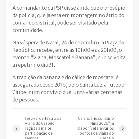
A comandante da PSP disse ainda que o presépio
da polícia, que já está em montagem no átrio do
comando distrital, pode ser visitado pela
comunidade.
Na véspera de Natal, 24 de dezembro, a Praça da
República recebe, entre as 10h00 e as 20h00, o
evento “Viana, Moscatel e Banana”, que se volta
a repetir no dia 31.
A tradição da banana e do cálice de moscatel é
assegurada desde 2016, pelo Santa Luzia Futebol
Clube, num convívio que junta várias centenas
de pessoas.
Festival de Teatro de
Calendário solidário
Viana do Castelo
“Nina 2026” já
regista a maior
disponível em vários
participação de
pontos de Viana do
sempre
Castelo