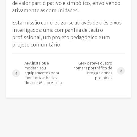
de valor participativo e simbólico, envolvendo
ativamente as comunidades.
Esta missão concretiza-se através de três eixos
interligados: uma companhia de teatro
profissional, um projeto pedagógico e um
projeto comunitário.
APA instalou e
GNR deteve quatro
modernizou
homens por tráfico de
equipamentos para
droga e armas
monitorizar bacias
proíbidas
dos rios Minho e Lima