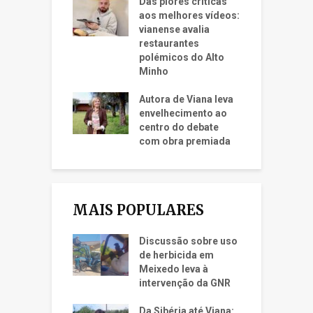
Das piores críticas
aos melhores vídeos:
vianense avalia
restaurantes
polémicos do Alto
Minho
Autora de Viana leva
envelhecimento ao
centro do debate
com obra premiada
MAIS POPULARES
Discussão sobre uso
de herbicida em
Meixedo leva à
intervenção da GNR
Da Sibéria até Viana: