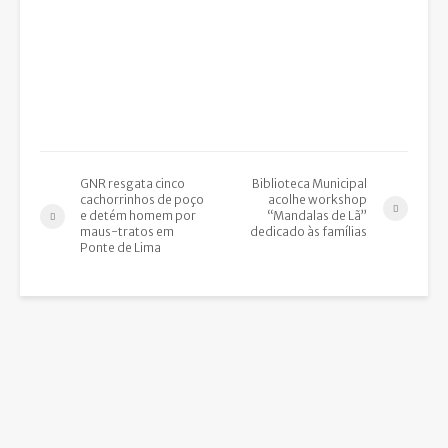
GNR resgata cinco
Biblioteca Municipal
cachorrinhos de poço
acolhe workshop
e detém homem por
“Mandalas de Lã”
maus-tratos em
dedicado às famílias
Ponte de Lima