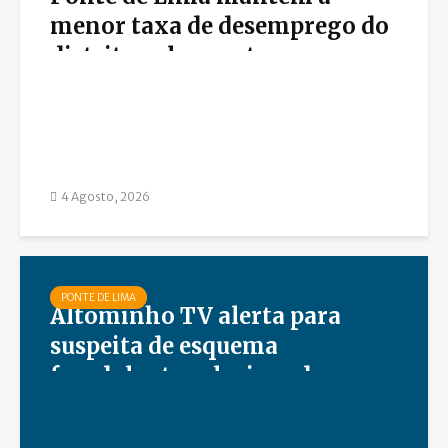
menor taxa de desemprego do
distrito pelo quarto ano
consecutivo
4 Agosto, 2026
PONTE DE LIMA
Altominho TV alerta para
suspeita de esquema
fraudulento relacionado com
campanha solidária
anteriormente divulgada