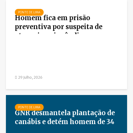
PONTE DE LIMA
Homem fica em prisão
preventiva por suspeita de
atear cinco incêndios em
Ponte de Lima
29 Julho, 2026
PONTE DE LIMA
GNR desmantela plantação de
canábis e detém homem de 34
anos