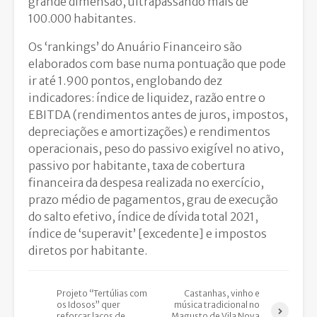
grande dimensão, ultrapassando mais de
100.000 habitantes.
Os ‘rankings’ do Anuário Financeiro são
elaborados com base numa pontuação que pode
ir até 1.900 pontos, englobando dez
indicadores: índice de liquidez, razão entre o
EBITDA (rendimentos antes de juros, impostos,
depreciações e amortizações) e rendimentos
operacionais, peso do passivo exigível no ativo,
passivo por habitante, taxa de cobertura
financeira da despesa realizada no exercício,
prazo médio de pagamentos, grau de execução
do salto efetivo, índice de dívida total 2021,
índice de ‘superavit’ [excedente] e impostos
diretos por habitante.
Projeto “Tertúlias com
Castanhas, vinho e
os Idosos” quer
música tradicional no
reforçar laços de
Magusto de Vila Nova