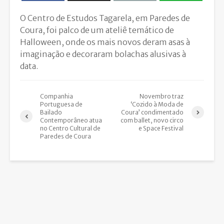
O Centro de Estudos Tagarela, em Paredes de
Coura, foi palco de um ateliê temático de
Halloween, onde os mais novos deram asas à
imaginação e decoraram bolachas alusivas à
data.
Companhia
Novembro traz
Portuguesa de
‘Cozido à Moda de
Bailado
Coura’ condimentado
Contemporâneo atua
com ballet, novo circo
no Centro Cultural de
e Space Festival
Paredes de Coura