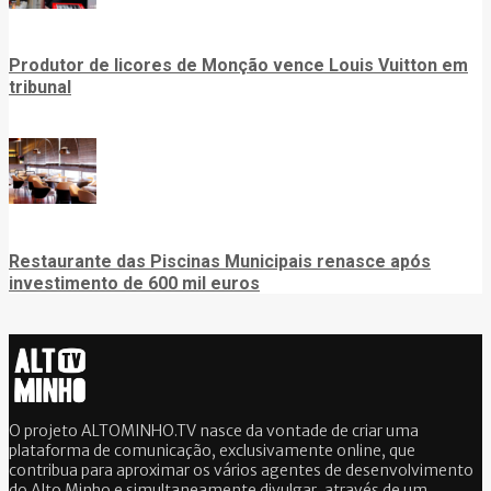
Produtor de licores de Monção vence Louis Vuitton em
tribunal
Restaurante das Piscinas Municipais renasce após
investimento de 600 mil euros
O projeto ALTOMINHO.TV nasce da vontade de criar uma
plataforma de comunicação, exclusivamente online, que
contribua para aproximar os vários agentes de desenvolvimento
do Alto Minho e simultaneamente divulgar, através de um