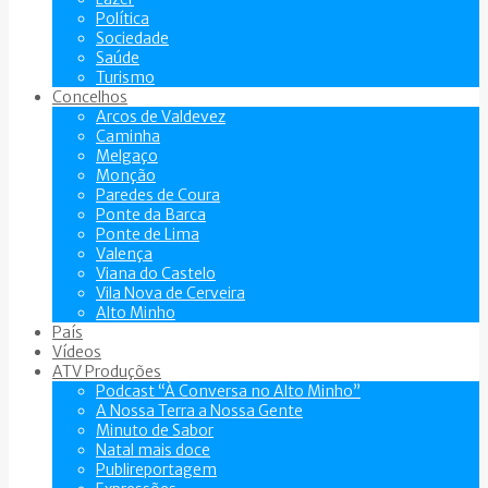
Política
Sociedade
Saúde
Turismo
Concelhos
Arcos de Valdevez
Caminha
Melgaço
Monção
Paredes de Coura
Ponte da Barca
Ponte de Lima
Valença
Viana do Castelo
Vila Nova de Cerveira
Alto Minho
País
Vídeos
ATV Produções
Podcast “À Conversa no Alto Minho”
A Nossa Terra a Nossa Gente
Minuto de Sabor
Natal mais doce
Publireportagem