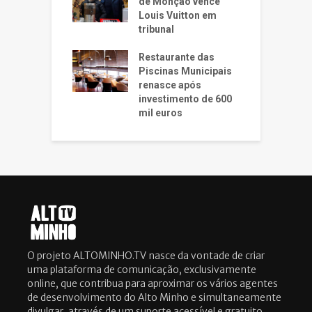
de Monção vence
Louis Vuitton em
tribunal
Restaurante das
Piscinas Municipais
renasce após
investimento de 600
mil euros
O projeto ALTOMINHO.TV nasce da vontade de criar
uma plataforma de comunicação, exclusivamente
online, que contribua para aproximar os vários agentes
de desenvolvimento do Alto Minho e simultaneamente
divulgar, através de um suporte acessível e gratuito,