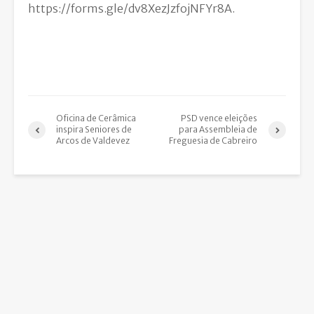
https://forms.gle/dv8XezJzfojNFYr8A.
Oficina de Cerâmica
PSD vence eleições
inspira Seniores de
para Assembleia de
Arcos de Valdevez
Freguesia de Cabreiro