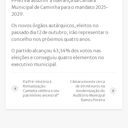
PPM) vai assumir a liderança da Câmara
Municipal de Caminha para o mandato 2025-
2029.
Os novos órgãos autárquicos, eleitos no
passado dia 12 de outubro, irão representar o
concelho nos próximos quatro anos.
O partido alcançou 43,34% dos votos nas
eleições e conseguiu quatro elementos no
executivo municipal.
Da Pré-História à
Câmara investe cerca
Romanização:
de 60 mil euros na
Caminha celebra o seu
modernização do
património ancestral”
Auditório Municipal
Ramos Pereira