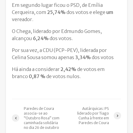
Em segundo lugar ficou o PSD, de Emília
Cerqueira, com
25,74%
dos votos e elege
um
vereador.
O Chega, liderado por Edmundo Gomes,
alcançou
6,24%
dos votos.
Por sua vez, a CDU (PCP-PEV), liderada por
Celina Sousa somou apenas
3,34%
dos votos
Há ainda a considerar
2,42%
de votos em
branco
0,87 %
de votos nulos.
Paredes de Coura
Autárquicas: PS
associa-se ao
liderado por Tiago
“Outubro Rosa” com
Cunha à frente em
caminhada solidária
Paredes de Coura
no dia 26 de outubro