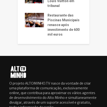
Louis Vuitton em
tribunal
Restaurante das
Piscinas Municipais
renasce após
investimento de 600
mil euros
O projeto ALTOMINHO.TV nasce da vontade de criar
uma plataforma de comunicação, exclusivamente
online, que contribua para aproximar os vários agentes
de desenvolvimento do Alto Minho e simultaneamente
divulgar, através de um suporte acessível e gratuito,