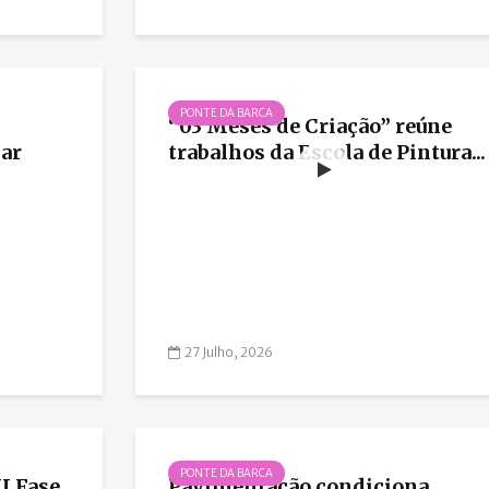
PONTE DA BARCA
“03 Meses de Criação” reúne
lar
trabalhos da Escola de Pintura...
27 Julho, 2026
PONTE DA BARCA
I Fase
Pavimentação condiciona