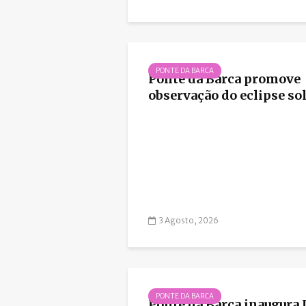
PONTE DA BARCA
Ponte da Barca promove
observação do eclipse so
3 Agosto, 2026
PONTE DA BARCA
Ponte da Barca inaugura I