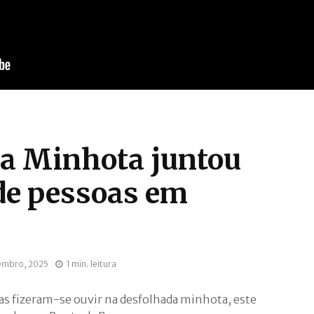
a Minhota juntou
de pessoas em
embro, 2025
1 min. leitura
nas fizeram-se ouvir na desfolhada minhota, este