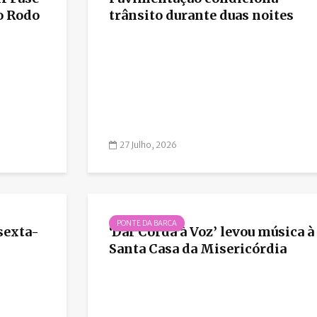
o Rodo
trânsito durante duas noites
27 Julho, 2026
PONTE DA BARCA
sexta-
‘Dar Corda à Voz’ levou música à
Santa Casa da Misericórdia