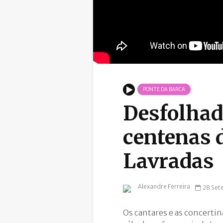
PONTE DA BARCA
Desfolhad
centenas 
Lavradas
Alexandre Ferreira
28 Set
Os cantares e as concerti